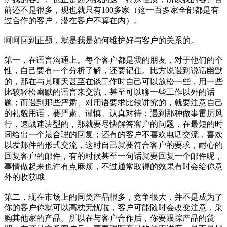
前还不是很多，现也就只有100多家（这一百多家全部都是有
过合作的客户，潜在客户不算在内）。
呵呵回到正题，就是我是如何维护好与客户的关系的。
第一，在语言沟通上。每个客户都是我的朋友，对于他们的个
性，自己要有一个分析了解，还要记住。比方说遇到说话幽默
的，那在与其聊天甚至在谈工作时自己可以放松一些，用一些
比较轻松幽默的语言来交流，甚至可以聊一些工作以外的话
题；而遇到那些严肃、对用语要求比较讲究的，就要注意自己
的礼貌用语，要严肃、谨慎、认真对待；遇到那种做事雷厉风
行，速战速决型的，那就要尽快解答客户的问题，在最短的时
间给出一个最合理的回复；还有的客户不喜欢电话交流，喜欢
以发邮件的形式交流，这时自己就要符合客户的要求，耐心的
回复客户的邮件，有的时候甚至一句话就要回复一个邮件呢，
事情做起来也许有点麻烦，不过通常取得的效果有时会给你意
外的收获哦
第二，现在市场上的同类产品很多，竞争很大，并不是成为了
你的客户你就可以高枕无忧啦，客户可能随时会改变注意，采
购其他家的产品。所以在与客户合作后，你要跟踪产品的货