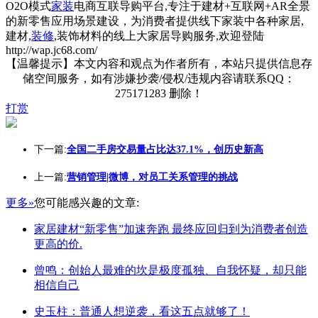
O2O模式
家装
电商互联导购平台,专注于建材+互联网+AR全景
的新零售应用场景建设，为消费者提供线下家装中各种家居,
建材,
装修
,装饰材料的线上大家居导购服务,欢迎登陆
http://wap.jc68.com/
【温馨提示】本文内容和观点为作者所有，本站只提供信息存
储空间服务，如有涉嫌抄袭/侵权/违规内容请联系QQ：
275171283 删除！
打赏
下一篇:
全国二手房交易量占比达37.1%，创历史新高
上一篇:
营销管理|微博，对员工关系管理的挑战
更多»
您可能感兴趣的文章:
家居建材“新零售”加速奔跑 最终应回归到为消费者创造
更高的价.
曾鸣：创始人最难的坎是极度孤独、自我怀疑，却只能
相信自己
史玉柱：普通人想逆袭，看这五点就够了！