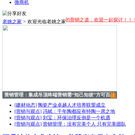
微商机
享的一些家居建材行业的营销之道，欢迎一起探讨！！！
老姚之家
>
欢迎光临老姚之家
营销管理：集成吊顶终端营销需“知己知彼”方可百战
1
不殆
[建材动态]
陶瓷产业卓越人才培养联盟成立
[营销与观点]
冯斌：千年陶都应有特陶一席之地
[营销与观点]
刘宝：环保治理反倒是一个机遇
[营销与观点]
营销管理：没有完美个人 只有完美团队