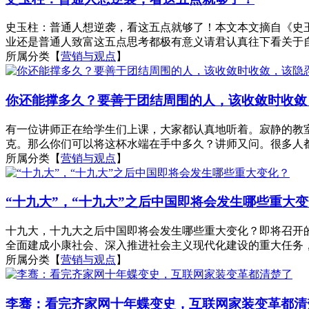
史玉柱：普通人想逆袭，看这五点就够了！本文本文摘自《史
业还是普通人致富这五点思考都极有意义请君认真往下看关于自
所属分类【
营销与观点
】
你还能撑多久？要善于团结周围的人，该收敛时收敛
有一位讲师正在给学生们上课，大家都认真地听着。寂静的教室里
克。那么你们可以将这杯水端在手中多久？讲师又问。很多人都笑
所属分类【
营销与观点
】
“十九大”，“十九大”之后中国即将会发生哪些重大
十九大，十九大之后中国即将会发生哪些重大变化？即将召开
全面建成小康社会、深入推进社会主义现代化建设的重大任务，
所属分类【
营销与观点
】
李骞：看完齐家网十年蝶变史，互联网家装变革都清