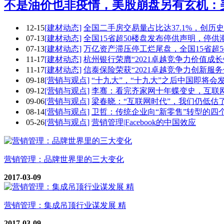
不是油价也非疫情，美股崩盘另有玄机：
12-15
[建材动态]
全国二手房交易量占比达37.1%，创历
07-13
[建材动态]
全国15省超50楼盘发布停供声明，停供
07-13
[建材动态]
万亿资产滞压停工烂尾盘，全国15省超5
11-17
[建材动态]
杭州银行荣膺“2021卓越竞争力价值成长
11-17
[建材动态]
信泰保险荣获“2021卓越竞争力创新服务
09-18
[营销与观点]
“十九大”，“十九大”之后中国即将会
09-12
[营销与观点]
李骞：看完齐家网十年蝶变史，互联
09-06
[营销与观点]
梁春晓：“互联网时代”，我们仍低估
08-14
[营销与观点]
卫哲：传统企业向“新零售”转型的四
05-26
[营销与观点]
营销管理|Facebook的中国效应
营销管理：品牌世界里的三大变化
2017-03-09
营销管理：集成吊顶行业谋发展 精
2017-03-09