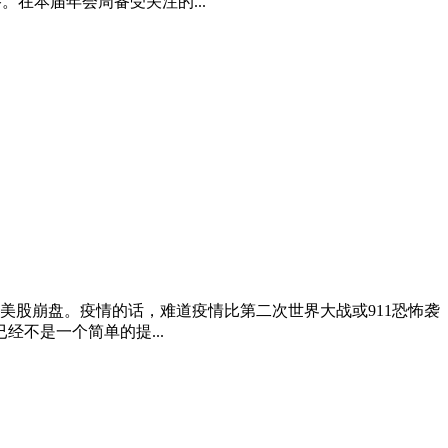
在本届年会周备受关注的...
引发美股崩盘。疫情的话，难道疫情比第二次世界大战或911恐怖袭
不是一个简单的提...