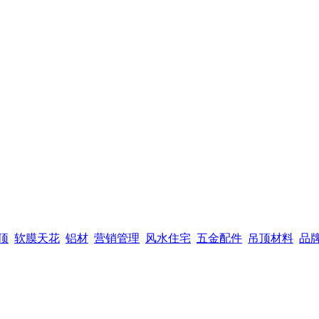
顶
软膜天花
铝材
营销管理
风水住宅
五金配件
吊顶材料
品