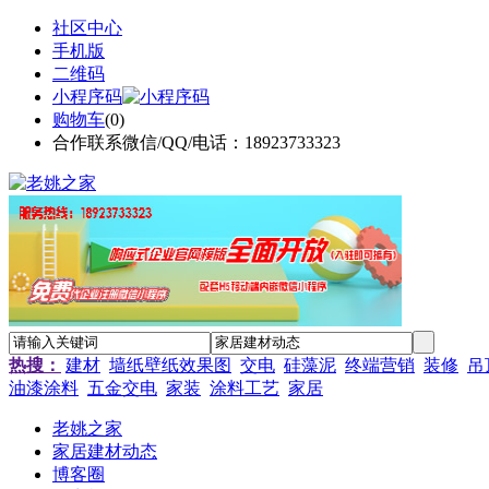
社区中心
手机版
二维码
小程序码
购物车
(
0
)
合作联系微信/QQ/电话：18923733323
热搜：
建材
墙纸壁纸效果图
交电
硅藻泥
终端营销
装修
吊
油漆涂料
五金交电
家装
涂料工艺
家居
老姚之家
家居建材动态
博客圈