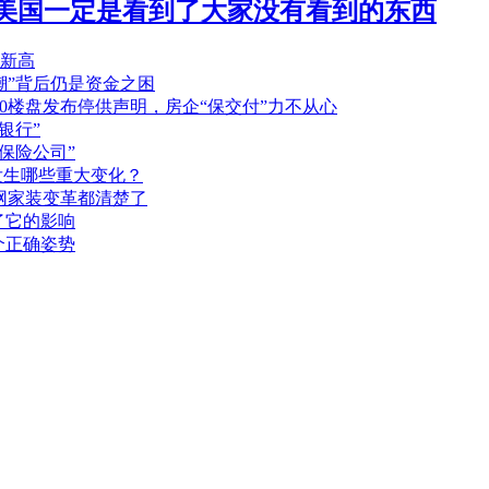
美国一定是看到了大家没有看到的东西
史新高
潮”背后仍是资金之困
0楼盘发布停供声明，房企“保交付”力不从心
银行”
保险公司”
发生哪些重大变化？
网家装变革都清楚了
了它的影响
个正确姿势