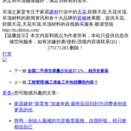
房定制吊顶越做越好，满足消费者的需求。
吊顶之家是专注于家居
建材
行业中的
天花
,软膜天花,天花吊顶,
吊顶材料的新闻资讯和各十大品牌的
装修
效果图，提供天花,
软膜天花,天花吊顶,吊顶材料的在线购买服务,敬请登陆
http://m.dinlou.com/
【温馨提示】本文内容和观点为作者所有，本站只提供信息存
储空间服务，如有涉嫌抄袭/侵权/违规内容请联系QQ：
275171283 删除！
打赏
下一篇:
全国二手房交易量占比达37.1%，创历史新高
上一篇:
工程管理|施工准备工作包括哪些内容？
更多»
您可能感兴趣的文章:
家居建材“新零售”加速奔跑 最终应回归到为消费者创造
更高的价.
曾鸣：创始人最难的坎是极度孤独、自我怀疑，却只能
相信自己