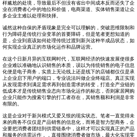
样尴尬的处境，导致最后不但没有省出中间成本反而还失了企
业在消费者心中的地位和价值，电商渠道、实体销售渠道让众
多企业主难以处理和抉择。
诚然这种自保的矛盾现象是完全可以理解的，突破思维限制和
行为障碍是传统行业变革的首要障碍，但是笔者更想知道的
是，企业到底该如何处理传统过渡到新兴这种半成品状态，如
何实现企业真正的市场化运作和品牌运营。
在这个日新月异的互联网时代，互联网经济的快速发展使很多
企业难以准确地认识销售的本质，误以为传统销售的电子信息
化便是电子商务，实质上无论线上还是线下的店铺都仅仅是承
上企业启下用户的端口，专业说法叫做企业终端店。真正实现
从发现需求到满足需求再到创造需求的转变，打造全产业链的
低成本才是传统销售业态向市场化运作的标志，否则家居网购
企业只能作为搜索引擎的打工者存在，其销售额和利润是非常
有限的。
这是企业对于新兴模式又爱又恨的现实状态。笔者一直觉得未
来的商务不仅仅是产品销售的信息化，而将是智力型商务，企
业要把消费者团结到供需链条中，这样才可以实现真正的产品
和服务的供需运作，，直接围绕消费者做市场，最大化实现零