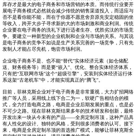
库存才是最大的电子商务和市场营销的本质。而传统行业要开
展电子商务模式必然就会减少传统的销售渠道投入，而适应与
否不是看你能不能，而在于你愿不愿意舍弃原先安定稳固的坐
等收入，跨开大步子寻求新的大的市场刺激和商业利润。传统
企业要在电子商务的洗礼下进行适者生存、优胜劣汰的市场竞
争。要建立一种新型的企业机制和企业与市场的关系。与其说
是电子商务的竞争不如说是生产关系完善的一场竞争，只有先
发制人才能占尽先机，饱尝市场利润。
企业电子商务不是、也不能“替代”实体经济元素（如仓储配
送、财务税务等）而是要“嵌入”、优化、整合实体经济体系，
只有把“互联网市场”这个“超级引擎”，安装到实体经济运行体
系这架“古老机车”中，才能实现真正的“腾飞”。
目前，菲林克斯企业对于电子商务是非常重视，大力扩招网络
推广等人员，采用线上线下合二为一，软硬广告相结合的模
式，全力打造电商之路，电商是企业后期发展的重点，也是必
不可少之路。现在菲林克斯结果多年的技术研发和创新，最终
开发出来一块从今未有的产品——全房定制吊顶，这种产品具
有人性化的设计、独特的风格，受到很多消费者的认可。接下
来，电商是全房定制吊顶的首选推广模式，能够让菲林克斯全