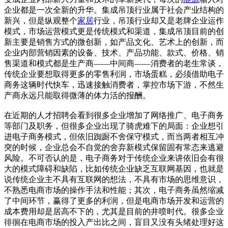
企业都是一次全新的升华。集成吊顶行业属于社会产业结构的
新兴，但是纵观整个
家居
行业，吊顶行业却又是老牌企业运作
模式，市场运营模式更是传统模式和渠道，集成吊顶目前的创
新主要是销售方式的微创新，如产品文化、艺术上的创新，而
企业内部营销因素的设备、技术、产品功能、款式、价格、销
售渠道和模式都是生产商——中间商——消费者的老生常谈，
传统企业要想取得更多的零售利润，市场蛋糕，必须借助电子
商务这辆时代快车，迅速接触消费者，掌控市场下游，不然生
产商永远只能取得微薄的体力活的报酬。
在近期的人才招聘会看到很多企业增加了网络推广、电子商务
等部门及职务，但很多企业出现了骑虎难下的局面：企业想引
进电子商务模式，但依旧踟蹰不舍保守模式，而当两者相互冲
突的时候，企业总会不自觉的舍弃新模式保留固有常态来逃避
风险。不可否认的是，电子商务对于传统企业来讲依旧会有很
大的模式障碍和缺陷，比如传统企业缺乏互联网基因，也就是
说传统企业主不具有互联网的想法，不具有市场的思维意识，
不熟悉电商市场的操作手法和性能；其次，电子商务虽然缩减
了中间环节，赢得了更多的利润，但是电商市场开发和运营的
成本费用却是居高不下的，尤其是目前的井喷时代。很多企业
徘徊在电商市场的投入产出比之间，盲目又没有头绪处理好这