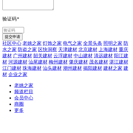
验证码
*
社区中心
老姚之家
灯饰之家
电气之家
全景头条
照明之家
防
水之家
防盗之家
区快洞察
天津建材
北京建材
上海建材
重庆
建材
广州建材
韶关建材
云浮建材
中山建材
清远建材
阳江建
材
河源建材
汕尾建材
梅州建材
肇庆建材
茂名建材
湛江建材
江门建材
珠海建材
汕头建材
潮州建材
揭阳建材
建材之家
建
材
企业之家
老姚之家
频道栏目
会员中心
商圈
更多