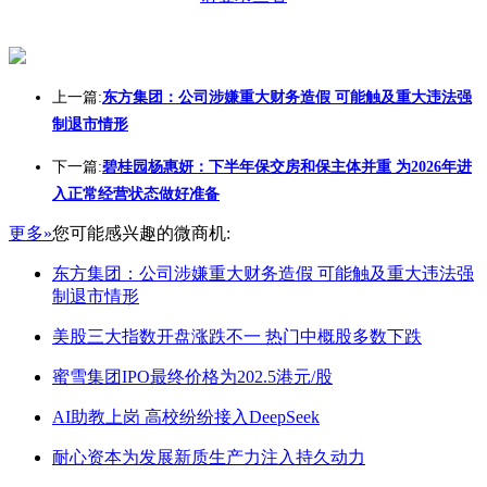
上一篇:
东方集团：公司涉嫌重大财务造假 可能触及重大违法强
制退市情形
下一篇:
碧桂园杨惠妍：下半年保交房和保主体并重 为2026年进
入正常经营状态做好准备
更多»
您可能感兴趣的微商机:
东方集团：公司涉嫌重大财务造假 可能触及重大违法强
制退市情形
美股三大指数开盘涨跌不一 热门中概股多数下跌
蜜雪集团IPO最终价格为202.5港元/股
AI助教上岗 高校纷纷接入DeepSeek
耐心资本为发展新质生产力注入持久动力