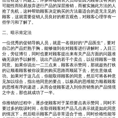
恰恰在这个问题上，许多终端销售人员却会因为顾客没有买的
可能性而轻易放弃进行产品的深层推销，而被实施此方法的人
抢了先机，这种帮助顾客决定购买的方法最适合的是无主见的
顾客，这就需要促销人员良好的察言观色，对顾客心理学有一
些学习和了解了。
二、暗示肯定法
一位优秀的促销导购人员，就是一名很好的“产品医生”，要对
自己的产品烂熟于胸，能够做到在对顾客进行讲解时，入目三
分，旁征博引，同时也要对顾客提出来有关产品方面的问题准
确无误的予以解答。说出产品的若干个卖点，以征得顾客一致
同意。如果你说出一二三点来，顾客表示赞同，那就趁热打铁
的让顺着顾客被你设置的购买思路而顺延下去，把生意做成
功。如果对于这几点，你能取得顾客的同意，然后可将各种意
见加以综合，指出他同意的要点，以极高的思维能力顺着顾客
的思维有序的递进，从而会使顾客进入到你所销售的产品情境
之中去，那也就成功了一半。
你推销的过程中，逐步使顾客对于某些要点表示赞同，同时不
要过多的耽误时间，在取得顾客对产品几点表示就是如此同意
的情况下，然后暗示顾客产品非常适合于他，同时价格性能等