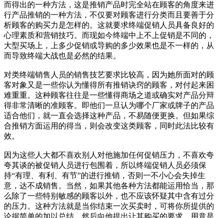
而得出的一种方法，这是推销产品时完全站在顾客的角度来进
行产品推销的一种方法，不仅要对顾客进行分类而且要善于分
析顾客的购买力是怎样的。这就要求终端促销人员具备良好的
心理素质和营销技巧。而现如今终端中上不上促销是不同的，
大型买场上，上多少促销或导购的多少效果也是不一样的，从
而导致终端大战也是必然的结果。
对类终端销售人员的销售技艺要求比较高，因为她所面对的顾
客对象又是一些你认为懂得所有推销诀窍的顾客，对付起来困
难重重。这种顾客往往是一些懂得商场之道或确实对产品分辩
得非常清晰的准顾客。即他们一旦认为哪个厂家或牌子的产品
适合他们，就一直会选择这种产品，不易随便更换。但如果综
合推销方面运用的得当，则会改变这类顾客，同时此法比较有
效。
因为这些人大都不喜欢别人对他施加任何促销压力，不喜欢夸
夸其谈的被促销人员进行包围着，所以终端促销人员必须保
持“有理、有利、有节”的进行推销，否则一不小心会失掉生
意，达不成销售。当然，如果其他各种方法都能运用恰当，那
么除了一些特别敏感的顾客以外，也不应该怀疑其中含有过分
的压力。这种方法就是当你结束一次买卖时，可将你所提供的
论据简单的加以总结，然后向他提出让其购买的要求。用意是