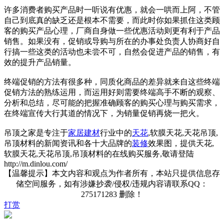
许多消费者购买产品时一听说有优惠，就会一哄而上阿，不管
自己到底真的缺乏还是根本不需要，而此时你如果抓住这类顾
客的购买产品心理，厂商自身做一些优惠活动则更有利于产品
销售。如果没有，促销或导购与所在的办事处负责人协商好自
行搞一些这类的活动也未尝不可，自然会促进产品的销售，有
效的提升产品销量。
终端促销的方法有很多种，同质化商品的差异就来自这些终端
促销方法的熟练运用，而运用好则需要终端高手不断的观察、
分析和总结，尽可能的把握准确顾客的购买心理与购买需求，
在终端宣传大行其道的情况下，为销量促销再烧一把火。
吊顶之家是专注于
家居
建材
行业中的
天花
,软膜天花,天花吊顶,
吊顶材料的新闻资讯和各十大品牌的
装修
效果图，提供天花,
软膜天花,天花吊顶,吊顶材料的在线购买服务,敬请登陆
http://m.dinlou.com/
【温馨提示】本文内容和观点为作者所有，本站只提供信息存
储空间服务，如有涉嫌抄袭/侵权/违规内容请联系QQ：
275171283 删除！
打赏