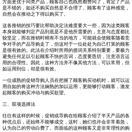
方面更优于同类产品，顾客自己也既然都赞同了，肯定了产品
是不错的，如还不购买自然是不合理了。顾客有了这种感觉，
自然会在推动之下得以购买了。
这各推销的技巧要比帮助决定法难度要大一些，因为这类顾客
本身就能够判定产品到底是不是他所需要的，主意与态度都比
较坚定，而在推销时稍有不当的地方，可能就会使顾客随着竞
争对手的产品导购走了，但这对于一位处处为自己打算的顾客
是很有效的。此法在介绍时所用的措词关系特别重要，要极力
避免任何足以引起顾客不快的言词，态度要恳切，注意语言运
用的合理性。因此，这种方法并不像其他方法，可以常用，但
如运用到位，却是很有效。
一位成熟的促销导购人员在把握了顾客购买动机时，就可以运
用自如的将这种方法娴熟的加以运用，更能够打动顾客，激发
起顾客的购买冲动与购买欲望。
三、双项选择法
往往有这样的时候，促销或导购在给顾客介绍了半天产品的各
种优点后，还始终不能够成交，这时，她们也许会非常着急，
认为自己的劳动白费了。而面临的这种顾客又是非常理性的购