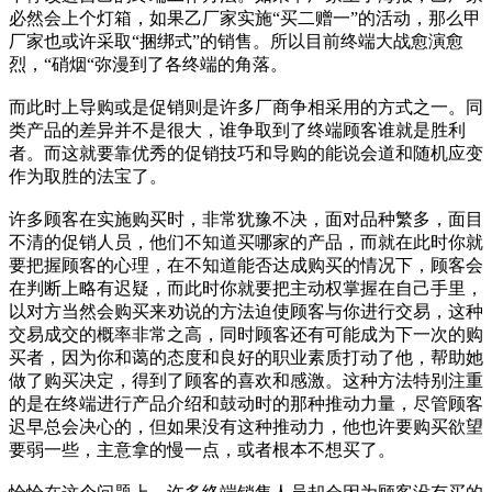
必然会上个灯箱，如果乙厂家实施“买二赠一”的活动，那么甲
厂家也或许采取“捆绑式”的销售。所以目前终端大战愈演愈
烈，“硝烟“弥漫到了各终端的角落。
而此时上导购或是促销则是许多厂商争相采用的方式之一。同
类产品的差异并不是很大，谁争取到了终端顾客谁就是胜利
者。而这就要靠优秀的促销技巧和导购的能说会道和随机应变
作为取胜的法宝了。
许多顾客在实施购买时，非常犹豫不决，面对品种繁多，面目
不清的促销人员，他们不知道买哪家的产品，而就在此时你就
要把握顾客的心理，在不知道能否达成购买的情况下，顾客会
在判断上略有迟疑，而此时你就要把主动权掌握在自己手里，
以对方当然会购买来劝说的方法迫使顾客与你进行交易，这种
交易成交的概率非常之高，同时顾客还有可能成为下一次的购
买者，因为你和蔼的态度和良好的职业素质打动了他，帮助她
做了购买决定，得到了顾客的喜欢和感激。这种方法特别注重
的是在终端进行产品介绍和鼓动时的那种推动力量，尽管顾客
迟早总会决心的，但如果没有这种推动力，他也许要购买欲望
要弱一些，主意拿的慢一点，或者根本不想买了。