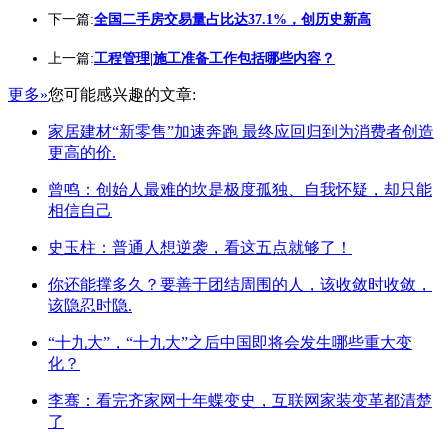
下一篇:
全国二手房交易量占比达37.1%，创历史新高
上一篇:
工程管理|施工准备工作包括哪些内容？
更多»
您可能感兴趣的文章:
家居建材“新零售”加速奔跑 最终应回归到为消费者创造
更高的价.
曾鸣：创始人最难的坎是极度孤独、自我怀疑，却只能
相信自己
史玉柱：普通人想逆袭，看这五点就够了！
你还能撑多久？要善于团结周围的人，该收敛时收敛，
该隐忍时隐.
“十九大”，“十九大”之后中国即将会发生哪些重大变
化？
李骞：看完齐家网十年蝶变史，互联网家装变革都清楚
了