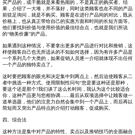
买产品的，或干脆就是来看热闹的，不是真正的购买者。结
果，介绍了一大堆，并不落好，同时这类顾客也在不同的产品
前驻足询问，就是不购买。顾客是在进行产品间的对比，既从
价格上，也从真正带给自己的实惠方面和时间的长短方面等。
他们要找到价值与使用价值的最佳结合点，也就是我们所说
的“物美价廉”的产品。
如果遇到这种情况，不要拿出更多的产品进行对比和推销，这
样使顾客自己也无所适从的不知如何选择，因为有许多产品是
一个系列几个大类的，如果促销人员逐一介绍就体现不出任何
一个产品的独特卖点了。
这时要把顾客的眼光和决定集中到两点上，然后迫使顾客从二
者中挑选一种方式。使用限制性问句“您是要这种还是那种，
要这个还是那个?我们谈了这么长时间，我认为这个比较适合
你，这种产品更与您相协调……最后从双项选择中让顾客做一
道单选题，他们的注意力自然会集中到一个产品上，而后再以
简短而又突出产品特点的介绍打动顾客，促成购买。
四、综合法
这种方法是集中对产品的特性、卖点以及推销技巧的全面融合