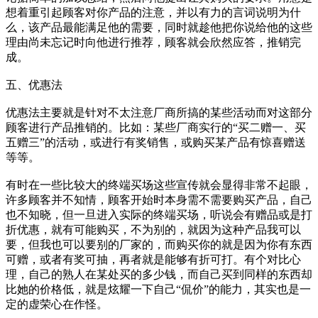
想着重引起顾客对你产品的注意，并以有力的言词说明为什
么，该产品最能满足他的需要，同时就趁他把你说给他的这些
理由尚未忘记时向他进行推荐，顾客就会欣然应答，推销完
成。
五、优惠法
优惠法主要就是针对不太注意厂商所搞的某些活动而对这部分
顾客进行产品推销的。比如：某些厂商实行的“买二赠一、买
五赠三”的活动，或进行有奖销售，或购买某产品有惊喜赠送
等等。
有时在一些比较大的终端买场这些宣传就会显得非常不起眼，
许多顾客并不知情，顾客开始时本身需不需要购买产品，自己
也不知晓，但一旦进入实际的终端买场，听说会有赠品或是打
折优惠，就有可能购买，不为别的，就因为这种产品我可以
要，但我也可以要别的厂家的，而购买你的就是因为你有东西
可赠，或者有奖可抽，再者就是能够有折可打。有个对比心
理，自己的熟人在某处买的多少钱，而自己买到同样的东西却
比她的价格低，就是炫耀一下自己“侃价”的能力，其实也是一
定的虚荣心在作怪。