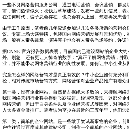
一些不良网络营销服务公司，通过电话营销、会议营销、群发
前，他们热情似火；收钱后草草建站，发布一些商机信息，表
在任何时代，骗子总会存在，也总会有人上当。笔者再次忠告
由于工作原因，笔者前几年应邀参加过几次各类所谓的营销会
议。专家上场大谈特谈，包装国内网络营销发展前景和优势，
场一般有人带头鼓掌，演讲完毕也会有人带头当场签约，许诺
据CNNIC官方报告数据表明，目前国内已建设网站的企业大约
外。别急，还有更让人惊奇的数字：“真正了解网络营销，并取
业，并不能带动网络营销行业的良性发展。如何让中小企业从
究竟怎么样的网络营销才是真正有效的？中小企业如何充分利
径，相对传统市场营销方式，网络营销对企业产品推广有着众
第一类，没有企业网站。自然是占据绝大多数的，未接触网络
我国网络营销行业将会得到飞跃猛进。经调查发现，这部分企业
网络营销，但出于自身条件以及企业经营模式等因素，对网络
入太多资金做推广。笔者认为至少在最近的三五年里，他们涉
第二类，简单的企业网站。是一些敢于尝试新事物的企业，前
户往往通过百度或其他建站公司，制作一个简单的企业网站，然