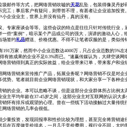
垃圾邮件等方式，把网络营销吹嘘的
天花
乱坠，包装得像灵丹妙
示完工；事后客户有疑问，则带答不理，有甚者让企业追加投资
中小企业业主，世界上并没有仙丹，真的没有。
议、专家座谈会等等。这些会议的特点是往往只针对传统行业，
举一些“案例”，暗示某个产品或公司的强大，演讲的激动人心，
当场签约
礼品
赠送、价格优惠。不得不让笔者叹服的是，类似传
有191万家，然而中小企业总数达4000万，只占企业总数的5%
得有效成果的企业不足0.3%而已。”速赢传媒认为，大肆空谈
网络营销得到真正的实际效益，给企业带来订单，带来客户和业
用网络营销来宣传推广产品，拓展业务呢？网络营销不仅是对企
多优势。笔者就目前企业网络营销现状，和大家分享一下各种企
营销的企业。本可以忽略不谈，但是这部分企业群体所占比例太
业主平均年龄在37-45岁之间，这部分业主对互联网的认识大
营销怀有排斥或观望的心理。曾在一些线下活动接触过大量传统
足网络营销的几率会很低。
期少量投资，发现回报率和性价比较为理想，甚至完全将营销途
后在百度做竞价排名，一月几千竞价费用，视行业不同，大约带