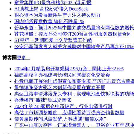
蜜雪集团IPO最终价格为202.5港元/股
AI助教上岗 高校纷纷接入DeepSeek
耐心资本为发展新质生产力注入持久动力
国内期货夜盘收盘 铁矿石跌超1%
普华永道：预计2025年中国并购交易量将有两位数的增长
莲花控股：控股孙公司签订200台高性能服务器租赁合同
ST熊猫：延期回复上交所监管工作函
公安部新闻发言人就美方威胁对中国输美产品再加征10
博客圈
更多...
2024年1月精装房开盘规模2.96万套，同比上升32.6%
福建高校举办福建与长崎民间陶瓷文化交流会
抖音电商开展治理虚假宣传陶瓷专项 严厉打击冒充古董
景德镇陶瓷古彩艺术创新作品展在宜春开展
惠达卫浴申请淋浴龙头专利，实现电池盒快拆快装的功能
香港楼市“撤辣”后成交暴涨
2023年约235家房企申请破产，行业出清进行时
高估了市场调整幅度，应理性看待百强房企销售数据
债务展期传闻风波发酵,万科遭遇“股债双杀”
广东中山智改突围，订单增量喜人，一卫浴企业开年即冲