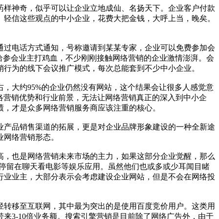
药样神奇，似乎可以让企业立地成仙、名扬天下。企业客户付款
。轻信这些观点的中小企业，花费大把金钱，大呼上当，晚矣。
通过电话方式通知，号称邀请到某某专家，企业可以免费参加会
给参会业主打鸡血，不少刚刚接触网络营销的企业激情澎湃。会
销行为的线下会议推广模式，每次总能套到不少中小企业。
左右，大约95%的企业仍然没有网站，这个结果会让很多人感觉意
网络营销优势和行业前景，无法让网络营销真正的深入到中小企
绩，才是众多网络营销服务商应该注重的核心。
业产品销售渠道的拓展，更是对企业品牌形象建设的一种全新途
业网络营销形态。
高，也是网络营销未来市场的主力，如果这部分企业觉醒，那么
多停留在聊天看电影等娱乐应用。虽然他们也或多或少耳闻目睹
行业业主，大部分表示会考虑建设企业网站，但是不会在网络投
径转移至互联网，其中最为突出的是使用百度竞价用户。这类用
来3-10倍业务额。搜索引擎营销是目前除了网络广告外，由于