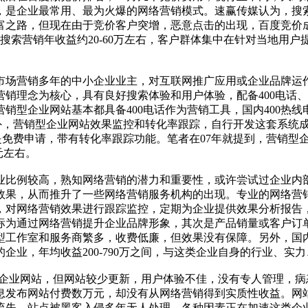
，是企业最常用、最为火爆的网络营销模式。速赢传媒认为，搜
富之路，但现在由于竞价客户突增，恶意点击的出现，百度竞价
搜索营销年收益约20-60万左右，客户群体集中在针对当地用
事市场营销多年的中小企业业主，对互联网推广应用或企业品牌运
销理念为核心，具有良好搜索体验和用户体验，配备400电话
型企业网站基本都具备400电话作为营销工具，国内400热线
则得不偿失；另外，营销型企业网站效果监控和转化率跟踪，自行开发这
两款工具都是免费申请，带有转化率跟踪功能。笔者在07年就提到，
元左右。
业比例较高，熟知网络营销的潜力和重要性，或许尝试过企业内
效果，从而推升了一些网络营销服务机构的出现。专业的网络营
，对网络营销效果进行跟踪监控，定期为企业提供效果分析报告
标为通过网络营销提升企业品牌形象，其次是产品销量或客户订
型工作室和服务商繁多，收费低廉，但效果没有保障。另外，国
业，年均收益200-790万之间，与这类企业自身的行业、实
立了企业网站，但网站较少更新，用户体验不佳，没有专人管理，病
息发布网站付费数万元，却没有从网络营销得到实质性收益。网
流失，站点被黑客入侵多年无人处理，各种因素正在加速这类企业