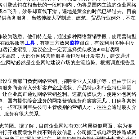
索引擎营销在相当长的一段时间内，仍将是国内主流的企业网络
成本飞升，效果却直线下滑，遍地是黄金的时代已经过去。目前
户提供商务服务。当然传统大型制造、建筑、贸易行业例外，不在
作较为熟悉。他们特点是，通过多种网络营销手段，使用营销型
、在线客服等
工具
，有第三方效果
监控
跟踪，有效利用多种手段
电话行业混乱，建议企业一定要选择类似极速400电话网
套系统成本高昂，大部分网络营销服务商也没用开发实力，建议通过
营销型企业网站必然是企业网站建设市场的主流趋势。根据调查报告显
部设立新部门负责网络营销、招聘专业人员维护等，但由于国内
销服务商会深入分析客户企业现状、产品特点和行业特征等因
，让企业真正通过网络营销盈利。速赢传媒认为，使用外包网络
单。国内提供综合业务的网络营销服务商寥寥无几，口碑和案例
内一些互联网巨头公司主管级别的营销人才，往往会通过朋友介
力、服务有很大关系。
态简陋。据了解，目前企业网站有93%均属类似局面，实为惨
站打开速度缓慢且找不到有效信息，公司搬迁或电话更换造成网
“形象工程”网站的消亡。笔者每年都会接触到数十起类似企业