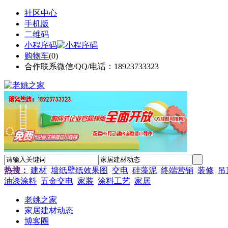
社区中心
手机版
二维码
小程序码
购物车
(
0
)
合作联系微信/QQ/电话：18923733323
热搜：
建材
墙纸壁纸效果图
交电
硅藻泥
终端营销
装修
吊
油漆涂料
五金交电
家装
涂料工艺
家居
老姚之家
家居建材动态
博客圈