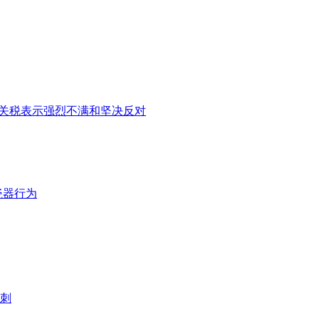
%关税表示强烈不满和坚决反对
瓷器行为
刺