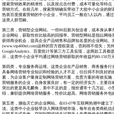
搜索营销效果的精准性，以及按点击付费，成本可量化等特点
营销方式。在前几年，搜索营销确实带动了大批中小企业的财
热衷百度搜索营销的中小企业，平均员工一般在5人以内，通过
这类人群范畴。
第三类，营销型企业网站。一些80后新兴创业者，或本身从
企业网站，获取性价比较高的回报率。营销型网站是指以网络营
获得商业机会，提高企业产品销售和品牌知名度的企业网站。营销
(www.vip400tel.com)这样的官方授权渠道，否
GoogleAnalytics、百度统计等第三方工具实现，这
示，这类中小企业平均通过网络营销获取的年收益约80-150万
第四类，专业服务商运维。这类企业在产品销售、商务服务行
具备网络营销专业知识和经验的人才不足，往往得不到良好的
素，为企业客户量身定制网络营销方案，负责方案的有效实施
营销服务的企业，自身发展良好，有一定的经济实力，主要目
突出的更是凤毛麟角，美中不足的是，报价通常十几万起。小
绍，兼职提供网络营销服务，性价比超高。网络营销服务外包的企
第五类，濒临灭亡的企业网站。在03-07年互联网热潮中建
淡。这类中小企业较早涉入网络营销市场，每年在各类商机信
站联系方式失效，空间到期或域名过期无人负责致使未续费而