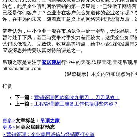
站点，此类企业听到网络营销的第一反应是：“已经做了网络营
已经是你们客户了？企业潜在客户怎么知道你的企业名字呢？
许，在不远的未来，随着真正意义上的网络营销理念普及后，
笔者认为，中小企业一般在市场竞争中处于弱势，无论品牌、
暂时处于下风，甚至与竞争对手实力差距较大，这类企业如果
营销以低投入、见效快、收益高等特点，给中小企业的发展带
应该深思并需要认真对待的课题之一。
吊顶之家是专注于
家居
建材
行业中的天花,软膜天花,天花吊顶
http://m.dinlou.com/
【温馨提示】本文内容和观点为作者所
打赏
下一篇：
营销管理|回款催收九把刀 ，刀刀见效！
上一篇：
工程管理|施工准备工作包括哪些内容？
更多
>
文章标签：
吊顶之家
更多
>
同类家居建材动态
• 营销管理：企业需用诚信与经销商打交道