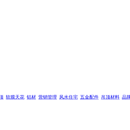
顶
软膜天花
铝材
营销管理
风水住宅
五金配件
吊顶材料
品