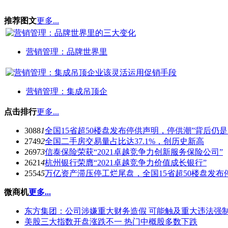
推荐图文
更多...
营销管理：品牌世界里
营销管理：集成吊顶企
点击排行
更多...
3088
1
全国15省超50楼盘发布停供声明，停供潮”背后仍
2749
2
全国二手房交易量占比达37.1%，创历史新高
2697
3
信泰保险荣获“2021卓越竞争力创新服务保险公司”
2621
4
杭州银行荣膺“2021卓越竞争力价值成长银行”
2554
5
万亿资产滞压停工烂尾盘，全国15省超50楼盘发布
微商机
更多...
东方集团：公司涉嫌重大财务造假 可能触及重大违法强
美股三大指数开盘涨跌不一 热门中概股多数下跌